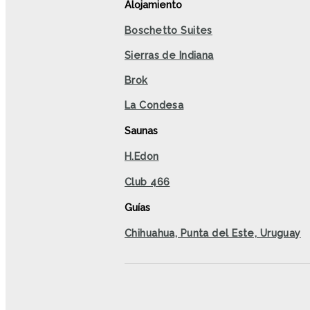
Alojamiento
Boschetto Suites
Sierras de Indiana
Brok
La Condesa
Saunas
H.Edon
Club 466
Guías
Chihuahua, Punta del Este, Uruguay