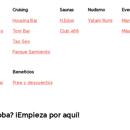
Cruising
Saunas
Nudismo
Eve
Housing Bar
H.Edon
Yatam Rumi
Mar
co
Tom Bar
Club 466
Más
Tao Sex
Parque Sarmiento
Beneficios
ay
Free y descuentos
ba? ¡Empieza por aquí!