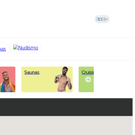
ES
Nudismo
nas
Saunas
Cruising